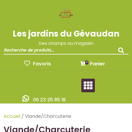
Les jardins du Gévaudan
Des champs au magasin
Favoris
Panier
0
06 23 25 85 18
Accueil
/ Viande/Charcuterie
Viande/Charcuterie