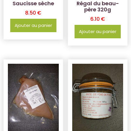
Saucisse sèche
Régal du beau-
père 320g
8.50
€
6.10
€
Ajouter au panier
Ajouter au panier