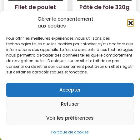
Filet de poulet
Pâté de foie 320g
7.00
€
6.10
€
Gérer le consentement
aux cookies
Ajouter au panier
Ajouter au panier
Pour offrir les meilleures expériences, nous utilisons des
technologies telles que les cookies pour stocker et/ou accéder aux
informations des appareils. Le fait de consentir à ces technologies
nous permettra de traiter des données telles que le comportement
de navigation ou les ID uniques sur ce site. Le fait de ne pas
consentir ou de retirer son consentement peut avoir un effet négatif
1
2
→
sur certaines caractéristiques et fonctions.
Accepter
Refuser
Conditions
Politique de
Politique de
générales
cookies (UE)
confidentialité
Voir les préférences
© Les jardins du Gévaudan
Politique de cookies