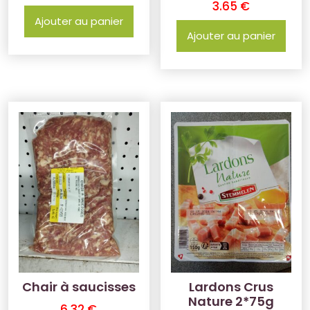
3.65
€
Ajouter au panier
Ajouter au panier
Chair à saucisses
Lardons Crus
Nature 2*75g
6.32
€