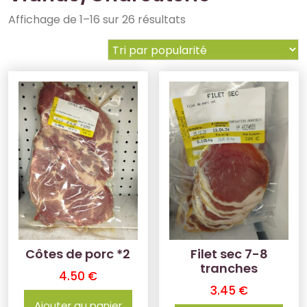
Affichage de 1–16 sur 26 résultats
Côtes de porc *2
Filet sec 7-8
tranches
4.50
€
3.45
€
Ajouter au panier