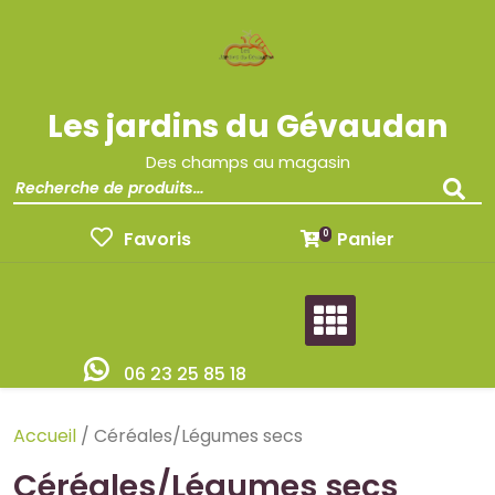
Les jardins du Gévaudan
Des champs au magasin
Favoris
Panier
0
06 23 25 85 18
Accueil
/ Céréales/Légumes secs
Céréales/Légumes secs