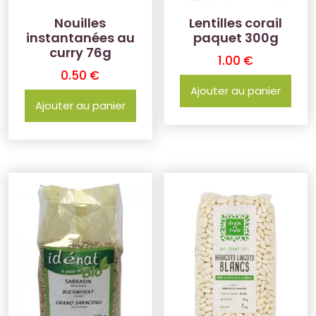
Nouilles
Lentilles corail
instantanées au
paquet 300g
curry 76g
1.00
€
0.50
€
Ajouter au panier
Ajouter au panier