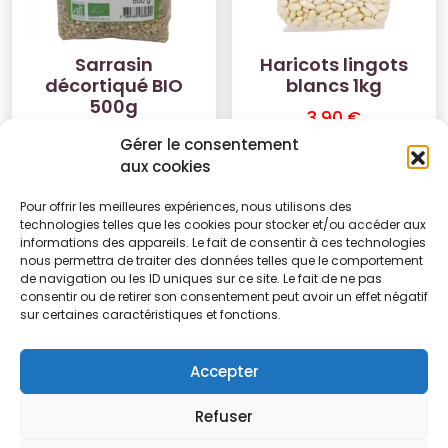
Sarrasin
Haricots lingots
décortiqué BIO
blancs 1kg
500g
3.90
€
3.35
€
Gérer le consentement
Ajouter au panier
aux cookies
Ajouter au panier
Pour offrir les meilleures expériences, nous utilisons des
technologies telles que les cookies pour stocker et/ou accéder aux
informations des appareils. Le fait de consentir à ces technologies
nous permettra de traiter des données telles que le comportement
de navigation ou les ID uniques sur ce site. Le fait de ne pas
consentir ou de retirer son consentement peut avoir un effet négatif
1
2
3
→
sur certaines caractéristiques et fonctions.
Accepter
Refuser
Conditions
Politique de
Politique de