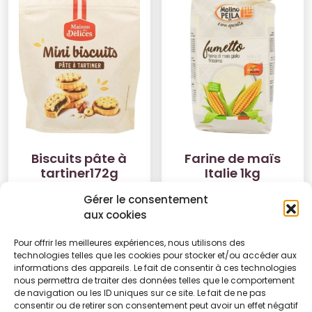
Biscuits pâte à
Farine de maïs
tartiner172g
Italie 1kg
2.25
€
2.10
€
Gérer le consentement
aux cookies
Ajouter au panier
Ajouter au panier
Pour offrir les meilleures expériences, nous utilisons des
technologies telles que les cookies pour stocker et/ou accéder aux
informations des appareils. Le fait de consentir à ces technologies
nous permettra de traiter des données telles que le comportement
de navigation ou les ID uniques sur ce site. Le fait de ne pas
consentir ou de retirer son consentement peut avoir un effet négatif