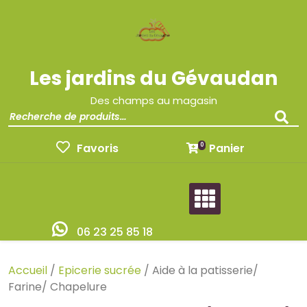
Les jardins du Gévaudan
Des champs au magasin
Favoris
Panier
0
06 23 25 85 18
Accueil
/
Epicerie sucrée
/ Aide à la patisserie/
Farine/ Chapelure