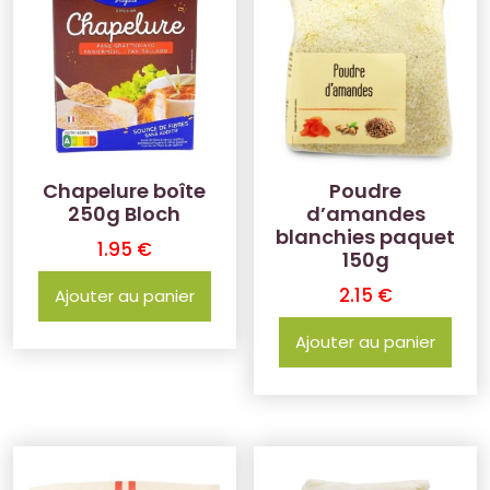
Chapelure boîte
Poudre
250g Bloch
d’amandes
blanchies paquet
1.95
€
150g
2.15
€
Ajouter au panier
Ajouter au panier