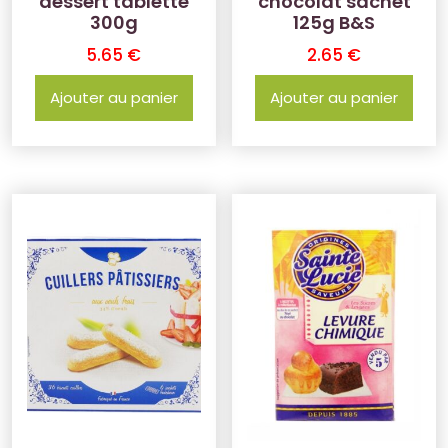
dessert tablette
chocolat sachet
300g
125g B&S
5.65
€
2.65
€
Ajouter au panier
Ajouter au panier