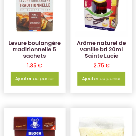
Levure boulangère
Arôme naturel de
traditionnelle 5
vanille btl 20ml
sachets
Sainte Lucie
1.35
€
2.75
€
Ajouter au panier
Ajouter au panier