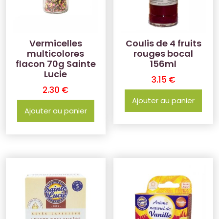
Vermicelles
Coulis de 4 fruits
multicolores
rouges bocal
flacon 70g Sainte
156ml
Lucie
3.15
€
2.30
€
Ajouter au panier
Ajouter au panier