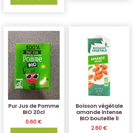
Pur Jus de Pomme
Boisson végétale
BIO 20cl
amande intense
BIO bouteille 1l
0.60
€
2.60
€