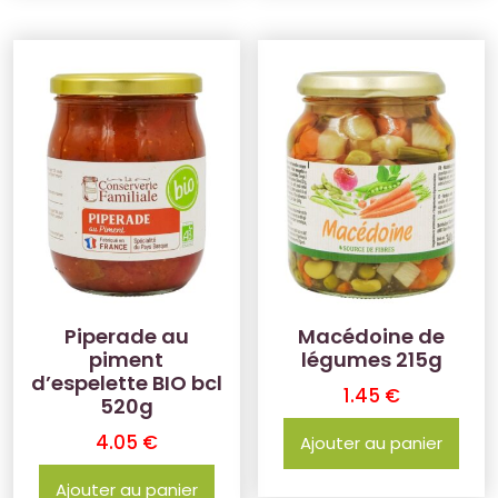
Piperade au
Macédoine de
piment
légumes 215g
d’espelette BIO bcl
1.45
€
520g
4.05
€
Ajouter au panier
Ajouter au panier