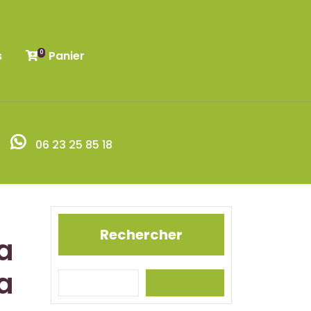
s
Panier
0
06 23 25 85 18
Rechercher
a
a