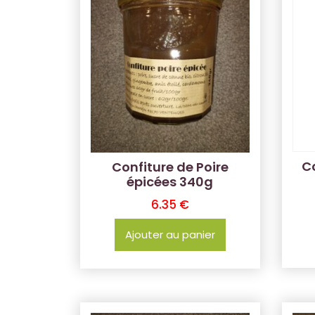
C
Confiture de Poire
épicées 340g
6.35
€
Ajouter au panier