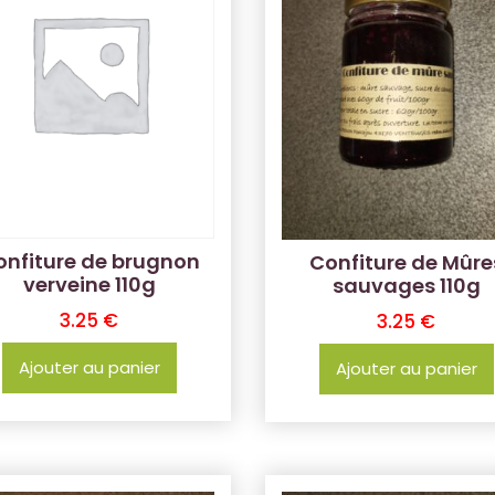
onfiture de brugnon
Confiture de Mûre
verveine 110g
sauvages 110g
3.25
€
3.25
€
Ajouter au panier
Ajouter au panier