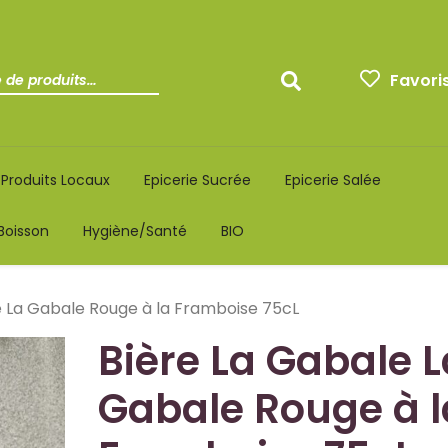
Favori
Produits Locaux
Epicerie Sucrée
Epicerie Salée
Boisson
Hygiène/santé
BIO
e La Gabale Rouge à la Framboise 75cL
Bière La Gabale L
Gabale Rouge à l