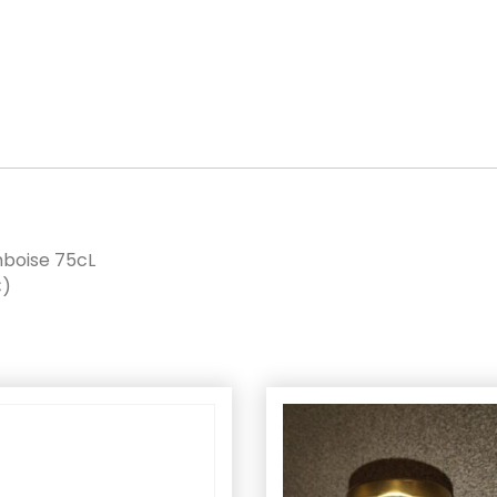
mboise 75cL
€)