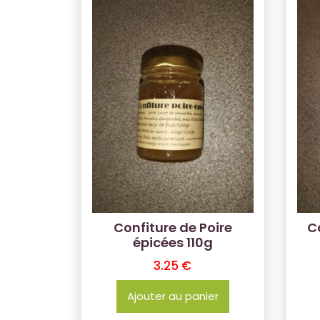
Confiture de Poire
Co
épicées 110g
3.25
€
Ajouter au panier