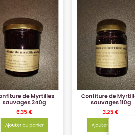
nfiture de Myrtilles
Confiture de Myrtil
sauvages 340g
sauvages 110g
6.35
€
3.25
€
Ajouter au panier
Ajouter au panier