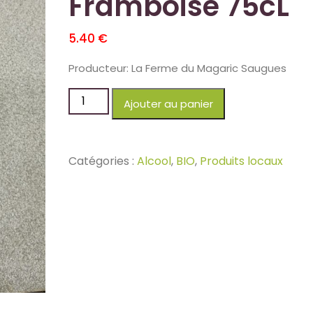
Framboise 75cL
5.40
€
Producteur: La Ferme du Magaric Saugues
Ajouter au panier
Catégories :
Alcool
,
BIO
,
Produits locaux