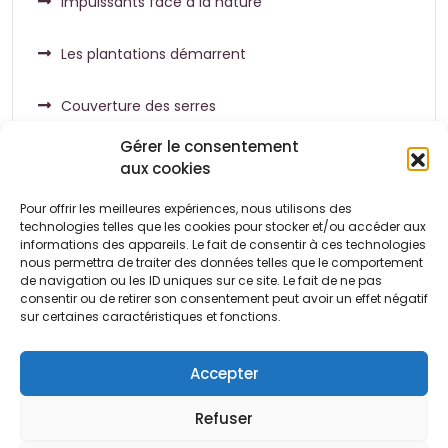
Impuissants face à la nature
Les plantations démarrent
Couverture des serres
Gérer le consentement
aux cookies
Pour offrir les meilleures expériences, nous utilisons des
Commentaires récents
technologies telles que les cookies pour stocker et/ou accéder aux
informations des appareils. Le fait de consentir à ces technologies
nous permettra de traiter des données telles que le comportement
de navigation ou les ID uniques sur ce site. Le fait de ne pas
Aucun commentaire à afficher.
consentir ou de retirer son consentement peut avoir un effet négatif
sur certaines caractéristiques et fonctions.
Accepter
Refuser
Conditions
Politique de
Politique de