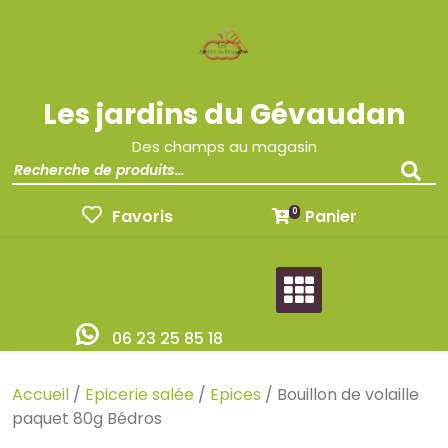
Les jardins du Gévaudan
Des champs au magasin
Favoris
Panier
0
06 23 25 85 18
Accueil
/
Epicerie salée
/
Epices
/ Bouillon de volaille
paquet 80g Bédros