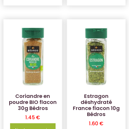
Coriandre en
Estragon
poudre BIO flacon
déshydraté
30g Bédros
France flacon 10g
Bédros
1.45
€
1.60
€