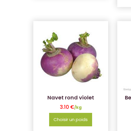
Navet rond violet
Be
3.10
€
/kg
Choisir un poids