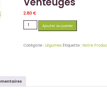
Venteuges
2.80
€
Ajouter au panier
Catégorie :
Légumes
Étiquette :
Notre Produc
émentaires