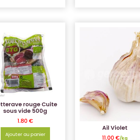
tterave rouge Cuite
sous vide 500g
1.80
€
Ail Violet
Ajouter au panier
11.00
€
/kg