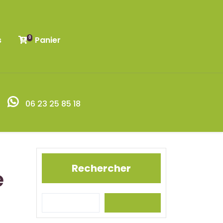
s
Panier
0
06 23 25 85 18
Rechercher
e