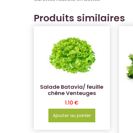
Produits similaires
Salade Batavia/ feuille
chêne Venteuges
1.10
€
Ajouter au panier