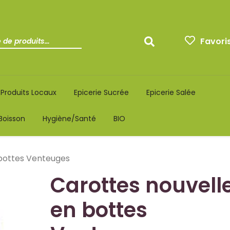
Favori
Produits Locaux
Epicerie Sucrée
Epicerie Salée
Boisson
Hygiène/santé
BIO
 bottes Venteuges
Carottes nouvell
en bottes