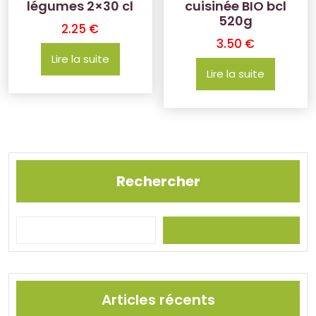
légumes 2×30 cl
cuisinée BIO bcl
520g
2.25
€
3.50
€
Lire la suite
Lire la suite
Rechercher
Articles récents