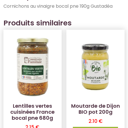
Cornichons au vinaigre bocal pne 190g Gustadéa
Produits similaires
Lentilles vertes
Moutarde de Dijon
cuisinées France
BIO pot 200g
bocal pne 680g
2.10
€
2.15
€