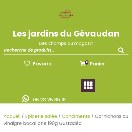
Les jardins du Gévaudan
Des champs au magasin
Favoris
Panier
0
06 23 25 85 18
Accueil
/
Epicerie salée
/
Condiments
/ Cornichons au
vinaigre bocal pne 190g Gustadéa