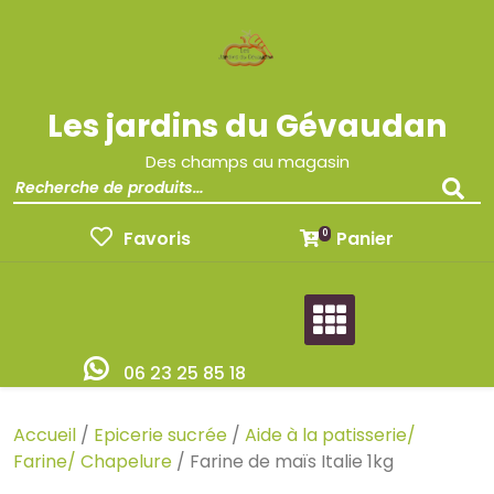
Les jardins du Gévaudan
Des champs au magasin
Favoris
Panier
0
06 23 25 85 18
Accueil
/
Epicerie sucrée
/
Aide à la patisserie/
Farine/ Chapelure
/ Farine de maïs Italie 1kg