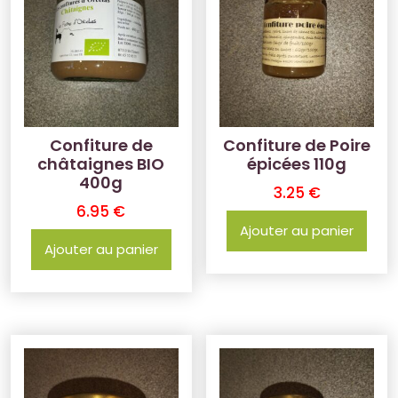
Confiture de
Confiture de Poire
châtaignes BIO
épicées 110g
400g
3.25
€
6.95
€
Ajouter au panier
Ajouter au panier