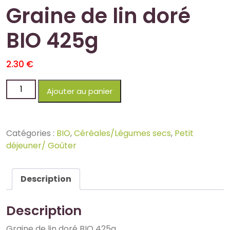
Graine de lin doré
BIO 425g
2.30
€
Ajouter au panier
Catégories :
BIO
,
Céréales/Légumes secs
,
Petit
déjeuner/ Goûter
Description
Description
Graine de lin doré BIO 425g