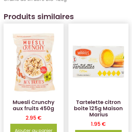
Produits similaires
Muesli Crunchy
Tartelette citron
aux fruits 450g
boite 125g Maison
Marius
2.95
€
1.95
€
Ajouter au panier