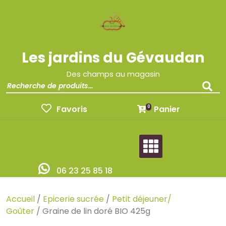
Les jardins du Gévaudan
Des champs au magasin
Favoris
Panier
0
06 23 25 85 18
Accueil
/
Epicerie sucrée
/
Petit déjeuner/
Goûter
/ Graine de lin doré BIO 425g