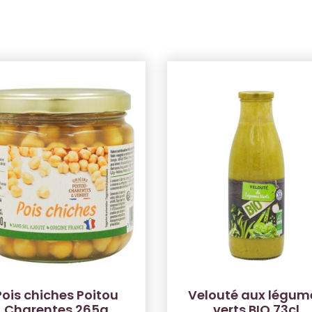
Pois chiches Poitou
Velouté aux légum
Charentes 265g
verts BIO 73cl