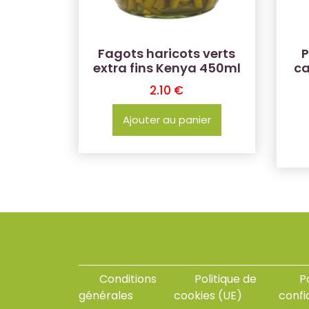
Fagots haricots verts
P
extra fins Kenya 450ml
ca
2.10
€
Ajouter au panier
Conditions
Politique de
P
générales
cookies (UE)
confi