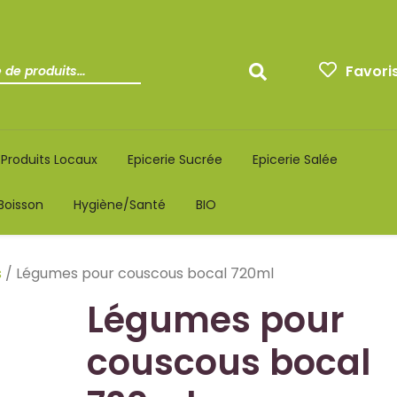
Favori
Produits Locaux
Epicerie Sucrée
Epicerie Salée
Boisson
Hygiène/santé
BIO
s
/ Légumes pour couscous bocal 720ml
Légumes pour
couscous bocal