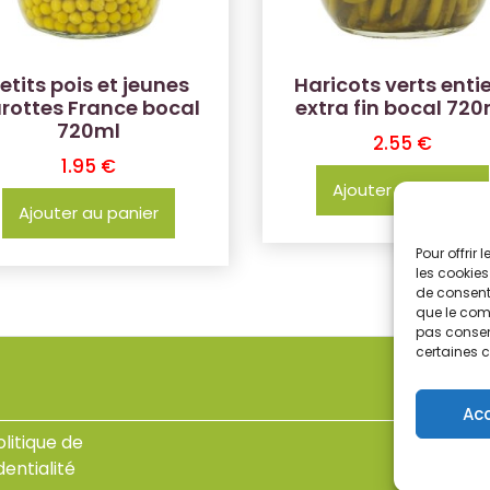
etits pois et jeunes
Haricots verts enti
rottes France bocal
extra fin bocal 720
720ml
2.55
€
1.95
€
Ajouter au panier
Ajouter au panier
Pour offrir
les cookies
de consenti
que le comp
pas consent
certaines c
Ac
olitique de
dentialité