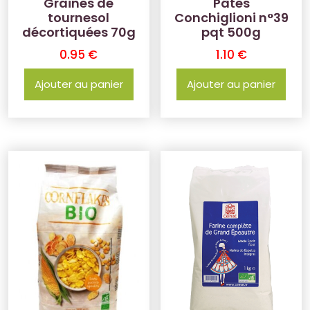
Graines de
Pâtes
tournesol
Conchiglioni n°39
décortiquées 70g
pqt 500g
0.95
€
1.10
€
Ajouter au panier
Ajouter au panier