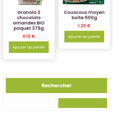
Granola 2
Couscous moyen
chocolats
boîte 500g
amandes BIO
1.20
€
paquet 375g
4.15
€
Ajouter au panier
Ajouter au panier
Rechercher