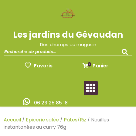
Les jardins du Gévaudan
Des champs au magasin
Favoris
Panier
0
06 23 25 85 18
Accueil
/
Epicerie salée
/
Pâtes/Riz
/ Nouilles
instantanées au curry 76g