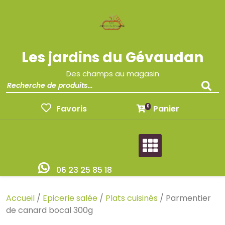
Les jardins du Gévaudan
Des champs au magasin
Favoris
Panier
0
06 23 25 85 18
Accueil
/
Epicerie salée
/
Plats cuisinés
/ Parmentier
de canard bocal 300g