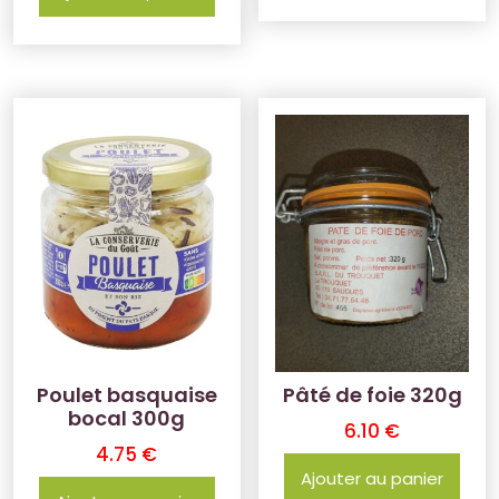
Poulet basquaise
Pâté de foie 320g
bocal 300g
6.10
€
4.75
€
Ajouter au panier