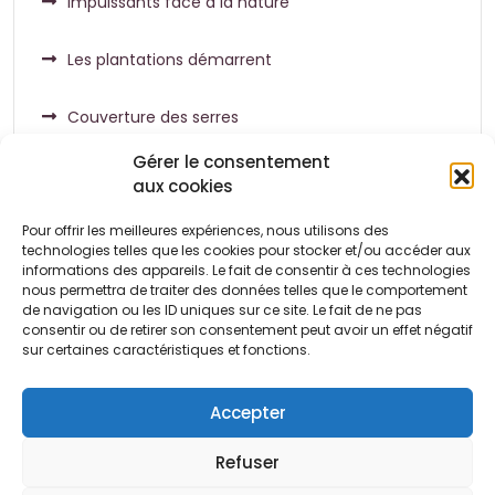
Impuissants face à la nature
Les plantations démarrent
Couverture des serres
Gérer le consentement
aux cookies
Pour offrir les meilleures expériences, nous utilisons des
Commentaires récents
technologies telles que les cookies pour stocker et/ou accéder aux
informations des appareils. Le fait de consentir à ces technologies
nous permettra de traiter des données telles que le comportement
de navigation ou les ID uniques sur ce site. Le fait de ne pas
Aucun commentaire à afficher.
consentir ou de retirer son consentement peut avoir un effet négatif
sur certaines caractéristiques et fonctions.
Accepter
Refuser
Conditions
Politique de
Politique de