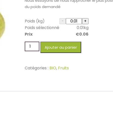
Nous essayons de nous rapprocher le plus poss
du poids demandé
Poids (kg)
Poids sélectionné
0.01
kg
Prix
€
0.06
Ajouter au panier
Catégories :
BIO
,
Fruits