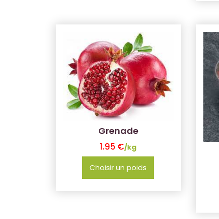
Grenade
1.95
€
/kg
Choisir un poids