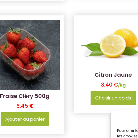
Citron Jaune
3.40
€
/kg
Fraise Cléry 500g
Choisir un poids
6.45
€
Ajouter au panier
Pour offrir
les cookies