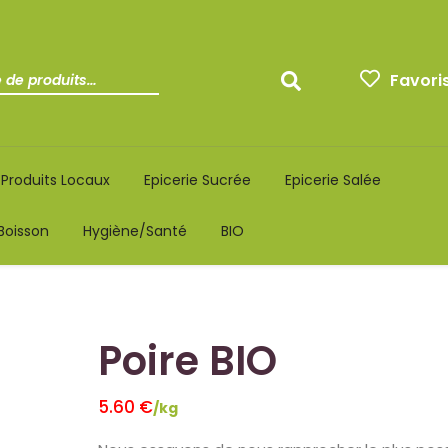
Favori
Produits Locaux
Epicerie Sucrée
Epicerie Salée
Boisson
Hygiène/santé
BIO
Poire BIO
5.60
€
/kg