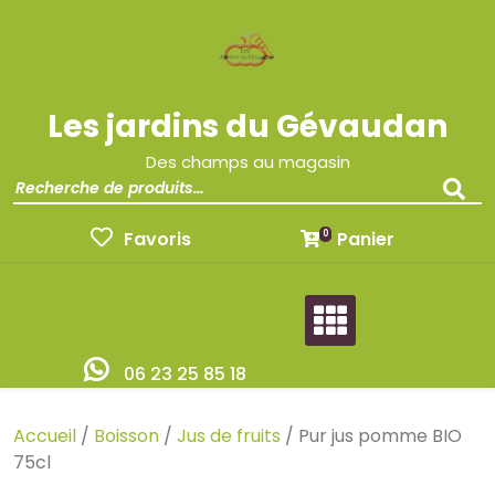
Les jardins du Gévaudan
Des champs au magasin
Favoris
Panier
0
06 23 25 85 18
Accueil
/
Boisson
/
Jus de fruits
/ Pur jus pomme BIO
75cl