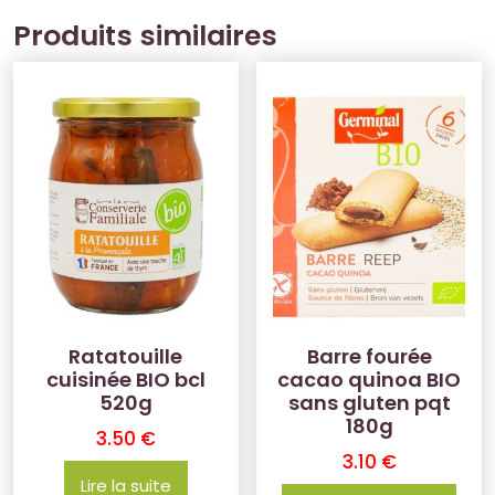
Produits similaires
Ratatouille
Barre fourée
cuisinée BIO bcl
cacao quinoa BIO
520g
sans gluten pqt
180g
3.50
€
3.10
€
Lire la suite