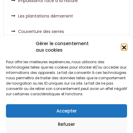
Impuissants face à la nature
Les plantations démarrent
Couverture des serres
Gérer le consentement
aux cookies
Pour offrir les meilleures expériences, nous utilisons des
Commentaires récents
technologies telles que les cookies pour stocker et/ou accéder aux
informations des appareils. Le fait de consentir à ces technologies
nous permettra de traiter des données telles que le comportement
de navigation ou les ID uniques sur ce site. Le fait de ne pas
Aucun commentaire à afficher.
consentir ou de retirer son consentement peut avoir un effet négatif
sur certaines caractéristiques et fonctions.
Accepter
Refuser
Conditions
Politique de
Politique de