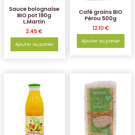
Sauce bolognaise
Café grains BIO
BIO pot 190g
Pérou 500g
L.Martin
12.10
€
2.45
€
Ajouter au panier
Ajouter au panier