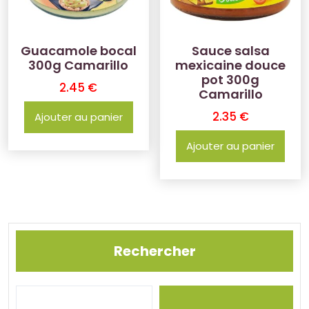
Guacamole bocal
Sauce salsa
300g Camarillo
mexicaine douce
pot 300g
2.45
€
Camarillo
2.35
€
Ajouter au panier
Ajouter au panier
Rechercher