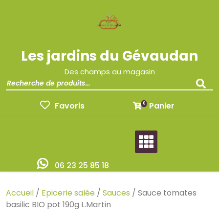
Les jardins du Gévaudan
Des champs au magasin
Favoris
Panier
0
06 23 25 85 18
Accueil
/
Epicerie salée
/
Sauces
/ Sauce tomates
basilic BIO pot 190g L.Martin