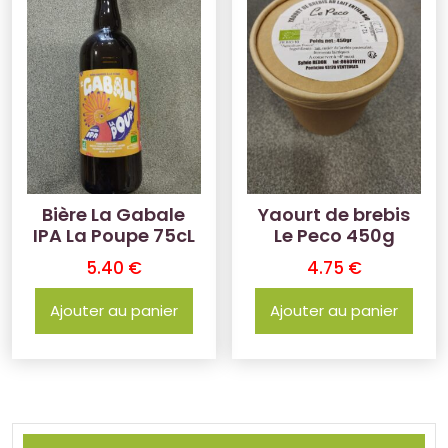
Bière La Gabale
Yaourt de brebis
IPA La Poupe 75cL
Le Peco 450g
5.40
€
4.75
€
Ajouter au panier
Ajouter au panier