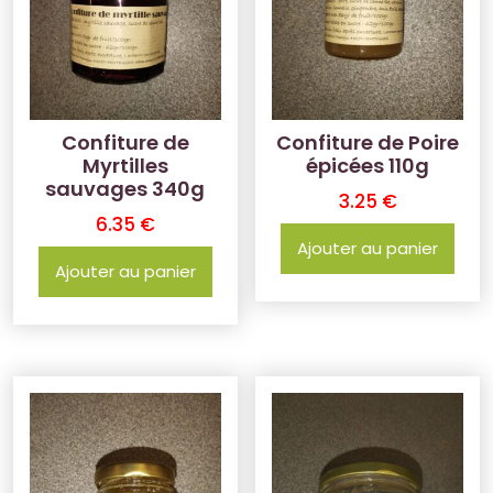
Confiture de
Confiture de Poire
Myrtilles
épicées 110g
sauvages 340g
3.25
€
6.35
€
Ajouter au panier
Ajouter au panier