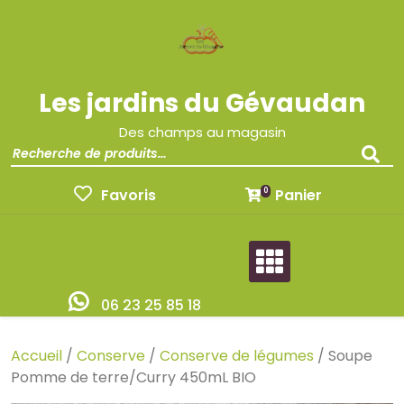
Les jardins du Gévaudan
Des champs au magasin
Favoris
Panier
0
06 23 25 85 18
Accueil
/
Conserve
/
Conserve de légumes
/ Soupe
Pomme de terre/Curry 450mL BIO