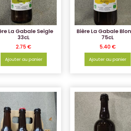
ère La Gabale Seigle
Bière La Gabale Blo
33cL
75cL
2.75
€
5.40
€
Ajouter au panier
Ajouter au panier