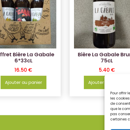
ffret Bière La Gabale
Bière La Gabale Br
6*33cL
75cL
16.50
€
5.40
€
Ajouter au panier
Ajouter au panier
Pour offrir
les cookies
de consenti
que le comp
pas consent
certaines c