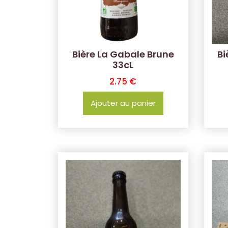
Bière La Gabale Brune
Bi
33cL
2.75
€
Ajouter au panier