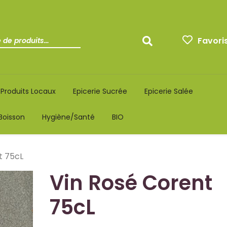
Favori
Produits Locaux
Epicerie Sucrée
Epicerie Salée
Boisson
Hygiène/santé
BIO
t 75cL
Vin Rosé Corent
75cL