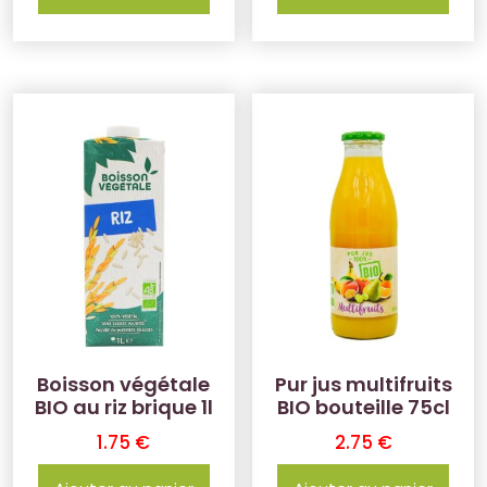
Boisson végétale
Pur jus multifruits
BIO au riz brique 1l
BIO bouteille 75cl
1.75
€
2.75
€