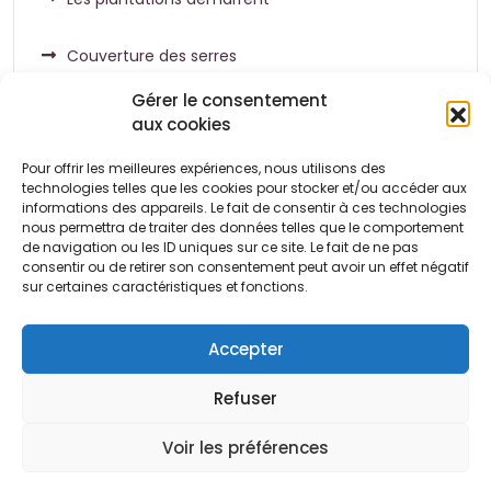
Couverture des serres
Gérer le consentement
aux cookies
Pour offrir les meilleures expériences, nous utilisons des
Commentaires récents
technologies telles que les cookies pour stocker et/ou accéder aux
informations des appareils. Le fait de consentir à ces technologies
nous permettra de traiter des données telles que le comportement
de navigation ou les ID uniques sur ce site. Le fait de ne pas
Aucun commentaire à afficher.
consentir ou de retirer son consentement peut avoir un effet négatif
sur certaines caractéristiques et fonctions.
Accepter
Refuser
Conditions
Politique de
Politique de
générales
cookies (UE)
confidentialité
Voir les préférences