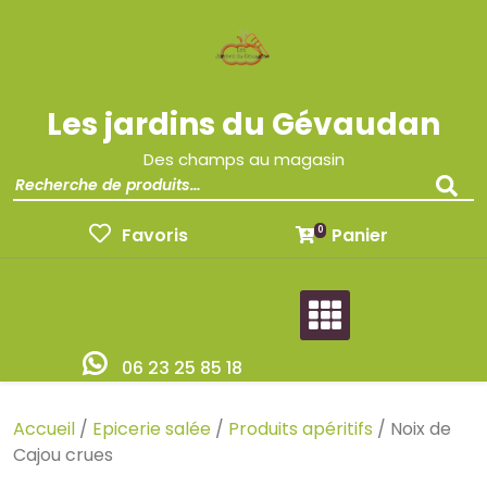
Les jardins du Gévaudan
Des champs au magasin
Favoris
Panier
0
06 23 25 85 18
Accueil
/
Epicerie salée
/
Produits apéritifs
/ Noix de
Cajou crues