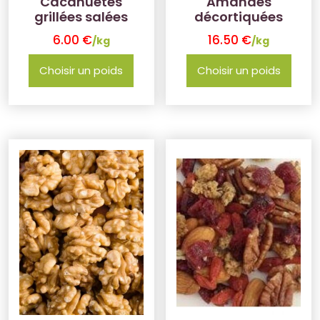
Cacahuètes
Amandes
grillées salées
décortiquées
6.00
€
16.50
€
/kg
/kg
Choisir un poids
Choisir un poids