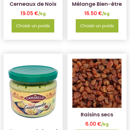
Cerneaux de Noix
Mélange Bien-être
19.05
€
16.50
€
/kg
/kg
Choisir un poids
Choisir un poids
Raisins secs
6.00
€
/kg