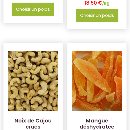
18.50
€
/kg
Choisir un poids
Choisir un poids
Noix de Cajou
Mangue
crues
déshydratée