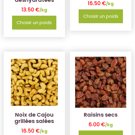
16.50
€
/kg
13.50
€
/kg
Choisir un poids
Choisir un poids
Noix de Cajou
Raisins secs
grillées salées
6.00
€
/kg
16.50
€
/kg