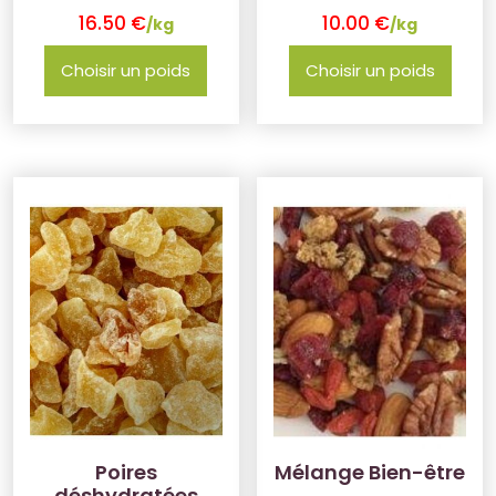
16.50
€
10.00
€
/kg
/kg
Choisir un poids
Choisir un poids
Poires
Mélange Bien-être
déshydratées