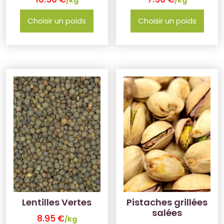
Choisir un poids
Choisir un poids
Lentilles Vertes
Pistaches grillées
salées
8.95
€
/kg