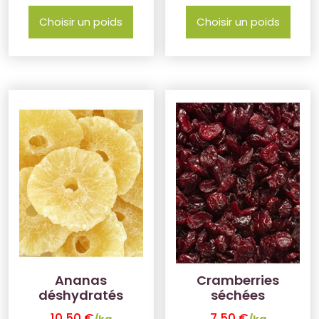
Choisir un poids
Choisir un poids
Ananas
Cramberries
déshydratés
séchées
10.50
€
7.50
€
/kg
/kg