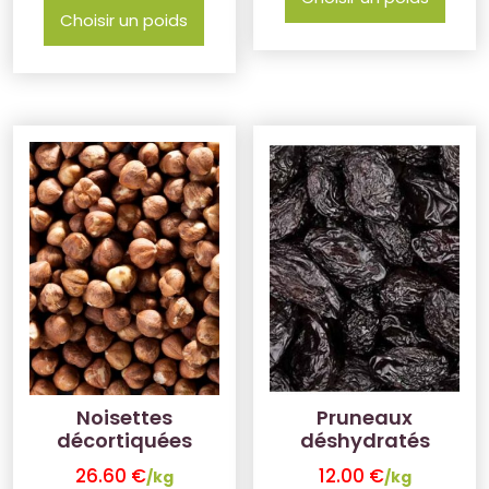
Choisir un poids
Noisettes
Pruneaux
décortiquées
déshydratés
26.60
€
12.00
€
/kg
/kg