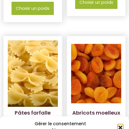
Choisir un poids
Choisir un poids
Pâtes farfalle
Abricots moelleux
2.50
€
12.00
€
/kg
Gérer le consentement