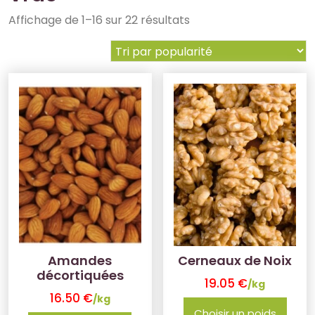
Affichage de 1–16 sur 22 résultats
Amandes
Cerneaux de Noix
décortiquées
19.05
€
/kg
16.50
€
/kg
Choisir un poids