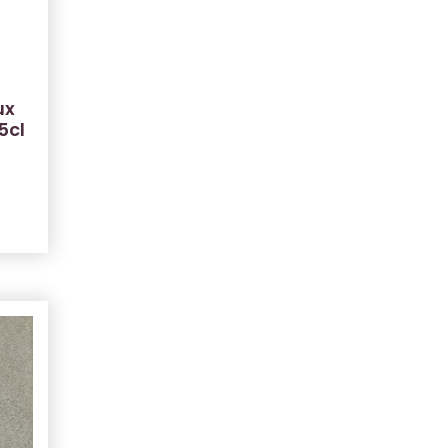
ux
5cl