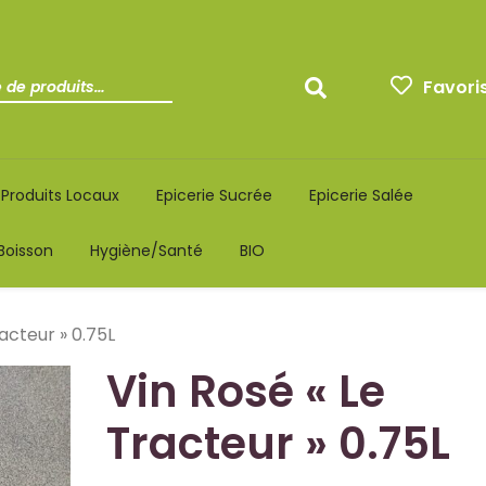
Favori
Produits Locaux
Epicerie Sucrée
Epicerie Salée
Boisson
Hygiène/santé
BIO
acteur » 0.75L
Vin Rosé « Le
Tracteur » 0.75L