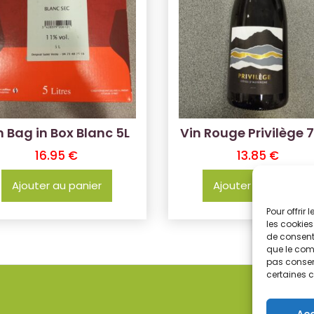
n Bag in Box Blanc 5L
Vin Rouge Privilège 
16.95
€
13.85
€
Ajouter au panier
Ajouter au panier
Pour offrir
les cookies
de consenti
que le comp
pas consent
certaines c