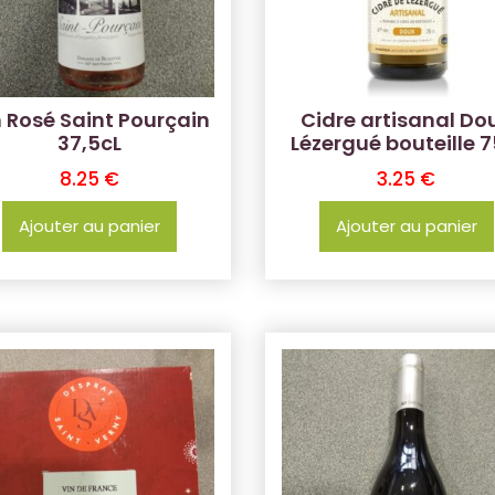
n Rosé Saint Pourçain
Cidre artisanal Do
37,5cL
Lézergué bouteille 7
8.25
€
3.25
€
Ajouter au panier
Ajouter au panier