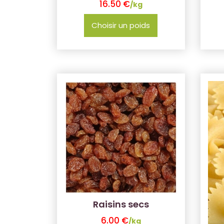
16.50
€
/kg
Choisir un poids
Raisins secs
6.00
€
/kg