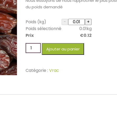
Nous essayons de nous rapprocher le plus poss
du poids demandé
Poids (kg)
Poids sélectionné
0.01
kg
Prix
€
0.12
Ajouter au panier
Catégorie :
Vrac